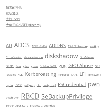
钱老的科锐
靶场复盘
去找Todd
大傻子的小圈子(discord)
ADCS
AD
ADIDNS
ADFS_GMSA
AS-REP Roasting
certipy
diskshadow
CrossSession
deserialization
DnsAdmins
gpg
GPO Abuse
DPAPI
flask
gitea
gmsa
Golden SAML
GPP
Kerberoasting
LFI
iptables
KCD
kerberos
LAPS
libxcb.so.1
pwn
PSCredential
ligolo
LSASS
pdfgrep
pfx
postgresql
RBCD
SeBackupPrivilege
pywhisker
Server Operators
Shadow Credentials