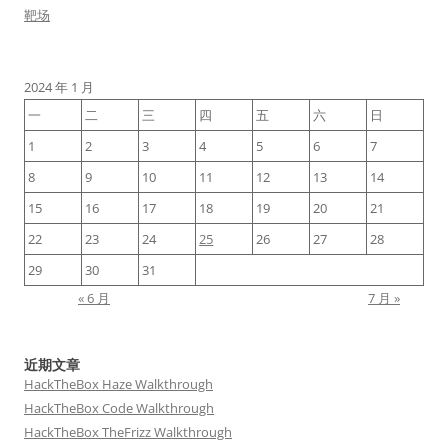
靶场
2024 年 1 月
一
二
三
四
五
六
日
1
2
3
4
5
6
7
8
9
10
11
12
13
14
15
16
17
18
19
20
21
22
23
24
25
26
27
28
29
30
31
« 6 月
7 月 »
近期文章
HackTheBox Haze Walkthrough
HackTheBox Code Walkthrough
HackTheBox TheFrizz Walkthrough