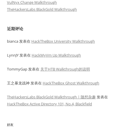
VulNyx Change Walkthrough
TheHackersLabs BlackGold Walkthrough
近期评论
bianca
发表在
HackTheBox University Walkthrough
LynnJY
发表在
HackMyVm Up Walkthrough
TommyGap
发表在
关于HTB Walkthrough的说明
王之暴龙战神
发表在
HackTheBox Ghost Walkthrough
TheHackersLabs BlackGold Walkthrough | 随想杂趣
发表在
HackTheBox Active Directory 101, No.4, Blackfield
好友