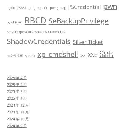
pwn
PSCredential
ligolo
LSASS
pdfgrep
pfx
postgresql
RBCD
SeBackupPrivilege
pywhisker
Server Operators
Shadow Credentials
ShadowCredentials
Silver Ticket
xp_cmdshell
溢出
XXE
so文件提权
splunk
XSS
2025 年 4 月
2025 年 3 月
2025 年 2 月
2025 年 1 月
2024 年 12 月
2024 年 11 月
2024 年 10 月
2024 年 9 月