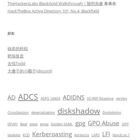
TheHackersLabs BlackGold Walkthrough | 随想杂趣
发表在
HackTheBox Active Directory 101, No.4, Blackfield
好友
钱老的科锐
靶场复盘
去找Todd
大傻子的小圈子(discord)
ADCS
AD
ADIDNS
ADFS_GMSA
AS-REP Roasting
certipy
diskshadow
CrossSession
deserialization
DnsAdmins
gpg
GPO Abuse
DPAPI
flask
gitea
gmsa
Golden SAML
GPP
Kerberoasting
LFI
iptables
KCD
kerberos
LAPS
libxcb.so.1