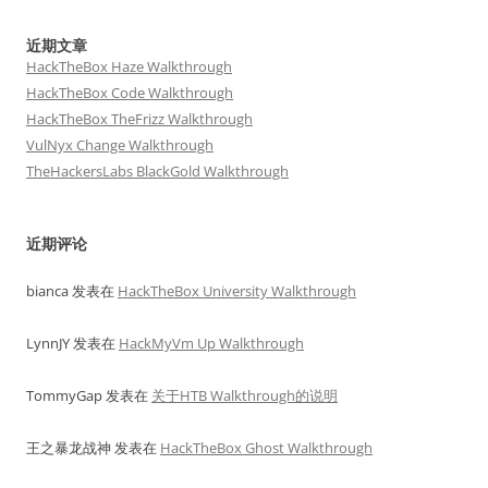
近期文章
HackTheBox Haze Walkthrough
HackTheBox Code Walkthrough
HackTheBox TheFrizz Walkthrough
VulNyx Change Walkthrough
TheHackersLabs BlackGold Walkthrough
近期评论
bianca
发表在
HackTheBox University Walkthrough
LynnJY
发表在
HackMyVm Up Walkthrough
TommyGap
发表在
关于HTB Walkthrough的说明
王之暴龙战神
发表在
HackTheBox Ghost Walkthrough