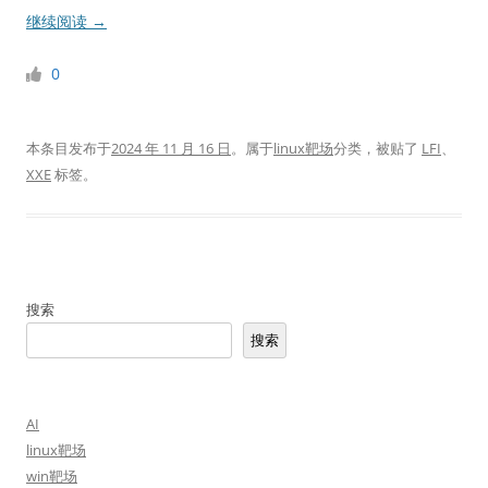
继续阅读
→
0
本条目发布于
2024 年 11 月 16 日
。属于
linux靶场
分类，被贴了
LFI
、
XXE
标签。
搜索
搜索
AI
linux靶场
win靶场