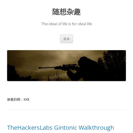
跳
至
随想杂趣
正
文
The ideal of life is for ideal life
菜单
标签归档：
XXE
TheHackersLabs Gintonic Walkthrough