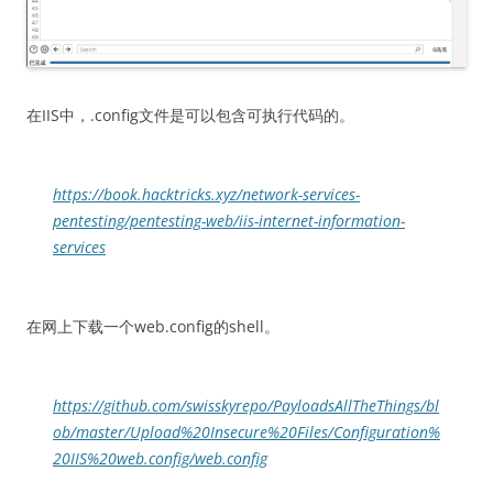
在IIS中，.config文件是可以包含可执行代码的。
https://book.hacktricks.xyz/network-services-
pentesting/pentesting-web/iis-internet-information-
services
在网上下载一个web.config的shell。
https://github.com/swisskyrepo/PayloadsAllTheThings/bl
ob/master/Upload%20Insecure%20Files/Configuration%
20IIS%20web.config/web.config