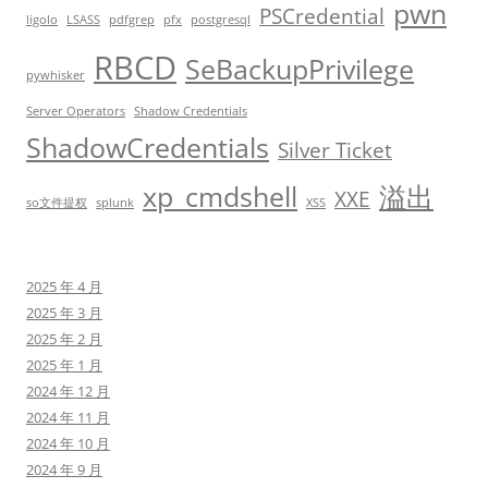
pwn
PSCredential
ligolo
LSASS
pdfgrep
pfx
postgresql
RBCD
SeBackupPrivilege
pywhisker
Server Operators
Shadow Credentials
ShadowCredentials
Silver Ticket
xp_cmdshell
溢出
XXE
so文件提权
splunk
XSS
2025 年 4 月
2025 年 3 月
2025 年 2 月
2025 年 1 月
2024 年 12 月
2024 年 11 月
2024 年 10 月
2024 年 9 月