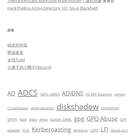
TheHackersLabs BlackGold Walkthrough | 随想杂趣
发表在
HackTheBox Active Directory 101, No.4, Blackfield
好友
钱老的科锐
靶场复盘
去找Todd
大傻子的小圈子(discord)
ADCS
AD
ADIDNS
ADFS_GMSA
AS-REP Roasting
certipy
diskshadow
CrossSession
deserialization
DnsAdmins
gpg
GPO Abuse
DPAPI
flask
gitea
gmsa
Golden SAML
GPP
Kerberoasting
LFI
iptables
KCD
kerberos
LAPS
libxcb.so.1