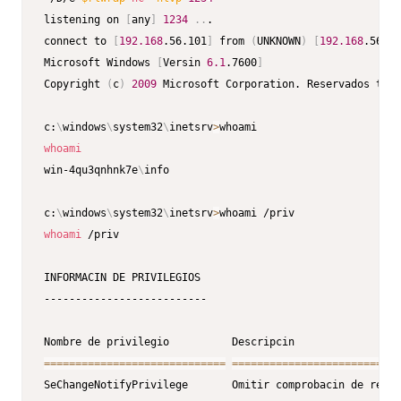
listening on 
[
any
]
1234
..
.

connect to 
[
192.168
.56.101
]
 from 
(
UNKNOWN
)
[
192.168
.56.16
Microsoft Windows 
[
Versin 
6.1
.7600
]
Copyright 
(
c
)
2009
 Microsoft Corporation. Reservados todo
c:
\
windows
\
system32
\
inetsrv
>
whoami
win-4qu3qnhnk7e
\
info

c:
\
windows
\
system32
\
inetsrv
>
whoami
 /priv

INFORMACIN DE PRIVILEGIOS

--------------------------

==
==
==
==
==
==
==
==
==
==
==
==
==
==
=
==
==
==
==
==
==
==
==
==
==
==
==
==
=
SeChangeNotifyPrivilege       Omitir comprobacin de recor