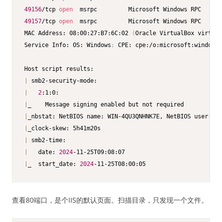
49156
/tcp 
open
49157
/tcp 
open
  msrpc         Microsoft Windows RPC

MAC Address: 08:00:27:B7:6C:02 
(
Oracle VirtualBox virtual
Service Info: OS: Windows
;
 CPE: cpe:/o:microsoft:windows

|
|
2
|
|
_nbstat: NetBIOS name: WIN-4QU3QNHNK7E, NetBIOS user: 
<
u
|
|
|
   date: 
2024
|
_  start_date: 
2024
-11-25T08:00:05
查看80端口，是个IIS的默认页面。扫描目录，只发现一个文件。