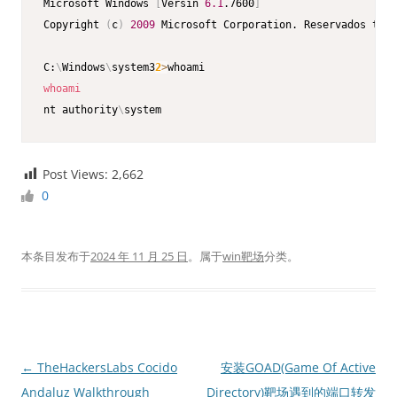
Microsoft Windows 
[
Versin 
6.1
.7600
]
Copyright 
(
c
)
2009
 Microsoft Corporation. Reservados todo
C:
\
Windows
\
system3
2
>
whoami
nt authority
\
system
Post Views:
2,662
0
本条目发布于
2024 年 11 月 25 日
。属于
win靶场
分类。
文
←
TheHackersLabs Cocido
安装GOAD(Game Of Active
章
Andaluz Walkthrough
Directory)靶场遇到的端口转发