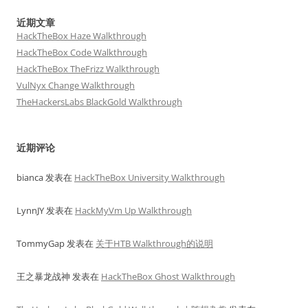
近期文章
HackTheBox Haze Walkthrough
HackTheBox Code Walkthrough
HackTheBox TheFrizz Walkthrough
VulNyx Change Walkthrough
TheHackersLabs BlackGold Walkthrough
近期评论
bianca
发表在
HackTheBox University Walkthrough
LynnJY
发表在
HackMyVm Up Walkthrough
TommyGap
发表在
关于HTB Walkthrough的说明
王之暴龙战神
发表在
HackTheBox Ghost Walkthrough