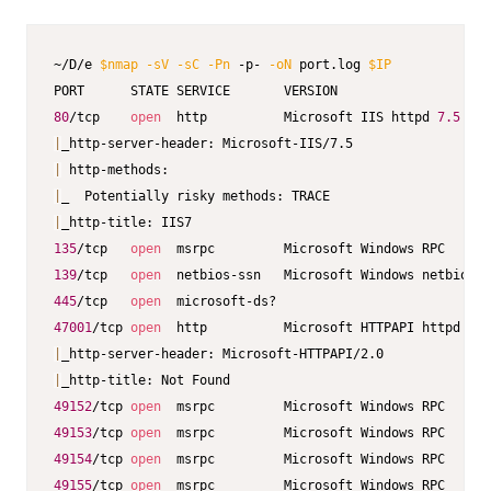
~/D/e 
$nmap
-sV
-sC
-Pn
 -p- 
-oN
 port.log 
$IP
80
/tcp    
open
  http          Microsoft IIS httpd 
7.5
|
|
|
|
135
/tcp   
open
139
/tcp   
open
445
/tcp   
open
47001
/tcp 
open
  http          Microsoft HTTPAPI httpd 
2.0
|
|
49152
/tcp 
open
49153
/tcp 
open
49154
/tcp 
open
49155
/tcp 
open