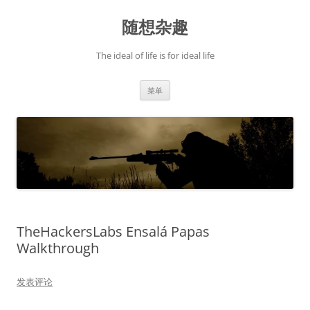
跳
至
随想杂趣
正
文
The ideal of life is for ideal life
菜单
TheHackersLabs Ensalá Papas
Walkthrough
发表评论